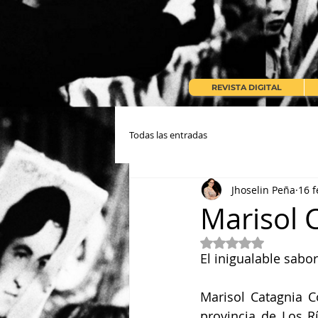
REVISTA DIGITAL
Todas las entradas
Jhoselin Peña
16 f
Marisol 
Obtuvo NaN de 5 e
El inigualable sabo
Marisol Catagnia 
provincia de Los R