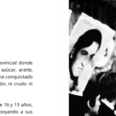
ovincial donde 
zúcar, aceite, 
ha conquistado 
n, ni crudo ni 
 16 y 13 años, 
poyando a sus 