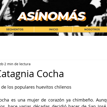
SEGMENTOS
INICIO
NOSOTROS
eb
2 min de lectura
Catagnia Cocha
strellas.
r de los populares huevitos chilenos 
Cocha es una mujer de corazón ya chimbeño. Aunqu
íos, hace varias décadas decidió hacer de San José