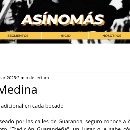
SEGMENTOS
INICIO
NOSOTROS
mar 2025
2 min de lectura
 Medina
strellas.
tradicional en cada bocado
aseado por las calles de Guaranda, seguro conoce a 
to "Tradición Guarandeña", un lugar que sabe có