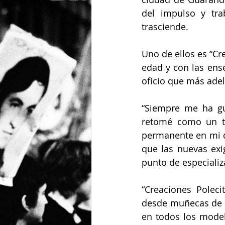
del impulso y tra
trasciende.  
Uno de ellos es “Cr
edad y con las ense
oficio que más adel
“Siempre me ha gu
retomé como un te
permanente en mi d
que las nuevas exig
punto de especializ
“Creaciones Polec
desde muñecas de t
en todos los model