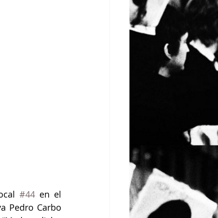
ocal 
#44
 en el 
va Pedro Carbo 