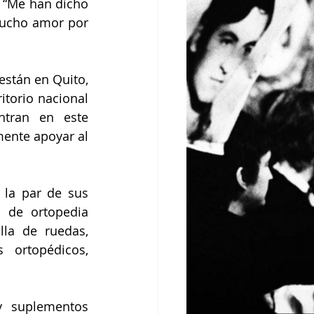
 “Me han dicho 
ucho amor por 
stán en Quito, 
torio nacional 
tran en este 
ente apoyar al 
la par de sus 
de ortopedia 
la de ruedas, 
 ortopédicos, 
 suplementos 