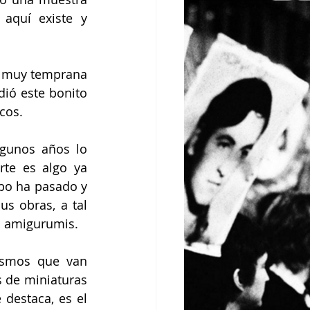
aquí existe y 
a muy temprana 
ió este bonito 
cos. 
gunos años lo 
te es algo ya 
po ha pasado y 
s obras, a tal 
o amigurumis.  
ismos que van 
 de miniaturas 
destaca, es el 