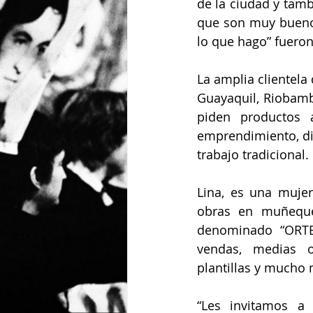
de la ciudad y tamb
que son muy bueno
lo que hago” fuero
La amplia clientela
Guayaquil, Riobamba
piden productos 
emprendimiento, dis
trabajo tradicional. 
Lina, es una muje
obras en muñeque
denominado “ORTEG
vendas, medias or
plantillas y mucho 
“Les invitamos a