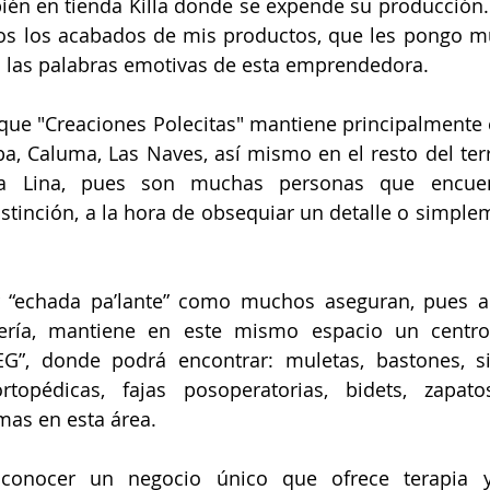
ién en tienda Killa donde se expende su producción.
s los acabados de mis productos, que les pongo m
n las palabras emotivas de esta emprendedora.
 que "Creaciones Polecitas" mantiene principalmente e
, Caluma, Las Naves, así mismo en el resto del terri
a Lina, pues son muchas personas que encuen
tinción, a la hora de obsequiar un detalle o simplem
 
r “echada pa’lante” como muchos aseguran, pues a 
ría, mantiene en este mismo espacio un centro 
”, donde podrá encontrar: muletas, bastones, sil
topédicas, fajas posoperatorias, bidets, zapatos
mas en esta área.  
 conocer un negocio único que ofrece terapia y