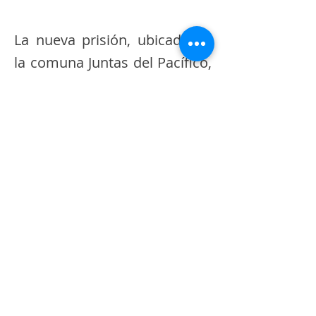
La nueva prisión, ubicada en
la comuna Juntas del Pacífico,
también ha generado
molestias entre los habitantes
de la zona. Agricultores como
los hermanos Ángel y Sonia
denunciaron que se les
ordenó cortar sus cultivos de
ciruela, bajo el argumento de
que los árboles podrían servir
de escondite para reos.
“Vivimos de esto desde hace
más de 40 años, no podemos