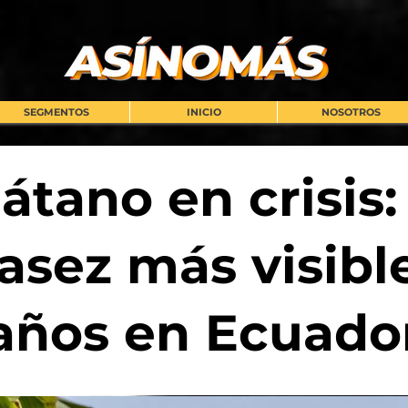
SEGMENTOS
INICIO
NOSOTROS
átano en crisis:
asez más visibl
años en Ecuado