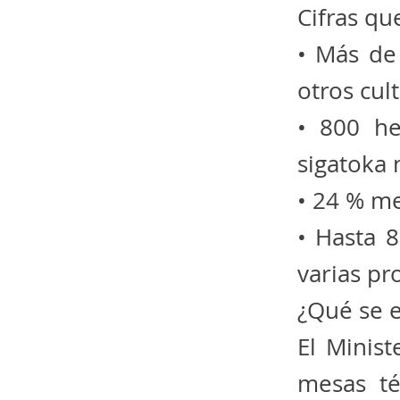
Cifras qu
• Más de
otros cul
• 800 he
sigatoka 
• 24 % me
• Hasta 
varias pr
¿Qué se 
El Minist
mesas té