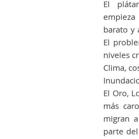
El pláta
empieza 
barato y 
El probl
niveles cr
Clima, c
Inundacio
El Oro, L
más car
migran a
parte del