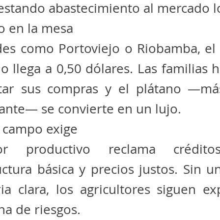
restando abastecimiento al mercado l
o en la mesa
des como Portoviejo o Riobamba, el 
o llega a 0,50 dólares. Las familias 
tar sus compras y el plátano —m
nte— se convierte en un lujo.
l campo exige
or productivo reclama créditos
uctura básica y precios justos. Sin un
ia clara, los agricultores siguen e
a de riesgos.