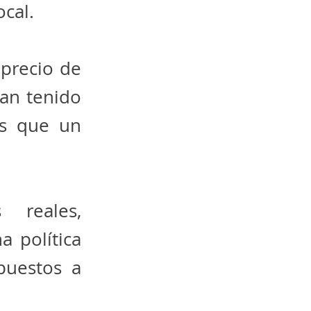
ocal.
precio de
han tenido
ás que un
 reales,
a política
xpuestos a