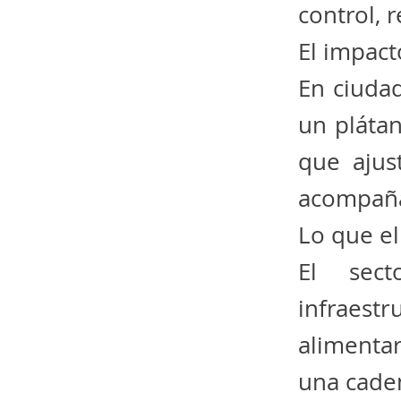
control, 
El impact
En ciuda
un plátan
que ajus
acompaña
Lo que e
El sect
infraestr
alimentar
una caden