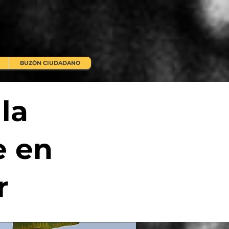
BUZÓN CIUDADANO
 la
e en
r