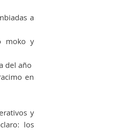
mbiadas a
mo moko y
a del año
racimo en
erativos y
laro: los