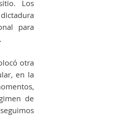
itio. Los
dictadura
onal para
.
olocó otra
lar, en la
 momentos,
égimen de
, seguimos