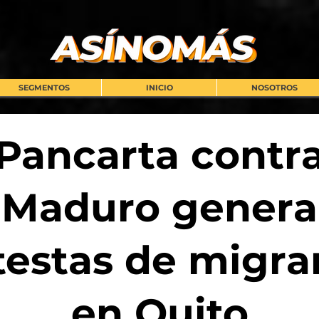
SEGMENTOS
INICIO
NOSOTROS
Pancarta contr
Maduro genera
testas de migra
en Quito