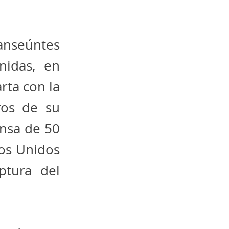
anseúntes
nidas, en
rta con la
ros de su
ensa de 50
dos Unidos
ptura del