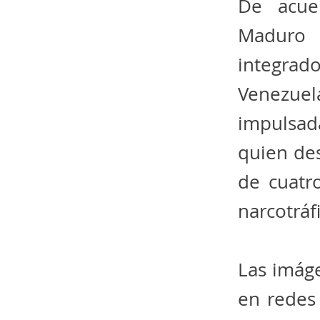
De acue
Maduro l
integrad
Venezuel
impulsad
quien de
de cuatr
narcotráf
Las imáge
en redes