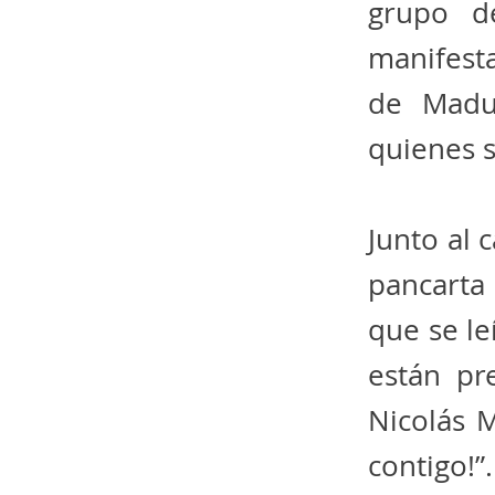
grupo d
manifest
de Madur
quienes s
Junto al 
pancarta 
que se le
están pr
Nicolás 
contigo!”.