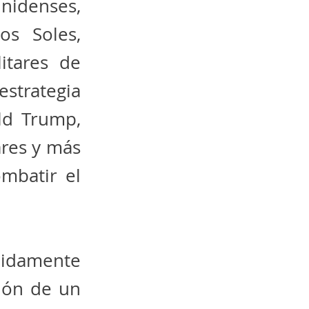
nidenses,
os Soles,
itares de
strategia
ld Trump,
res y más
mbatir el
ápidamente
ción de un