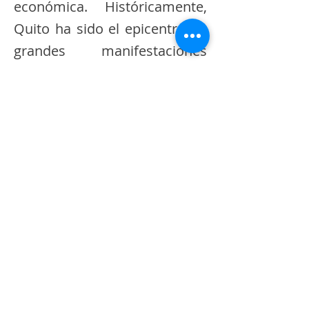
económica. Históricamente,
Quito ha sido el epicentro de
grandes manifestaciones
sociales, las cuales han
paralizado la actividad de la
ciudad y han derivado en
enfrentamientos.
​El traslado estratégico a
Latacunga y Otavalo busca
descentralizar la operación
del Estado y garantizar la
continuidad de las funciones
ejecutivas, manteniendo una