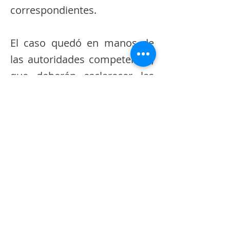
correspondientes.
El caso quedó en manos de
las autoridades competentes,
que deberán esclarecer las
circunstancias del
fallecimiento dentro de una
de las prisiones con mayores
medidas de seguridad del
país.
Mientras avanzan las
investigaciones, efectivos de
la Policía Nacional y Fuerzas