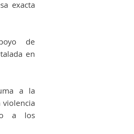
sa exacta
apoyo de
talada en
uma a la
 violencia
so a los