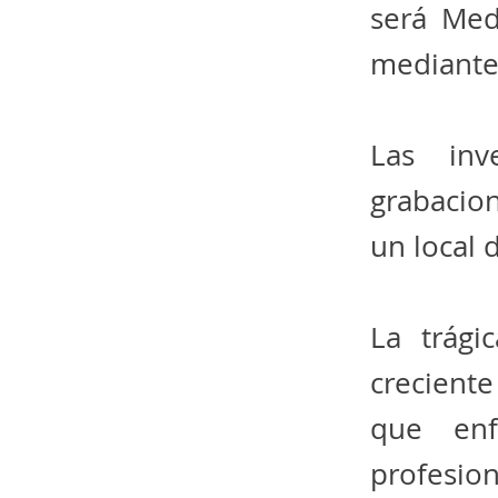
será Med
mediante
Las inv
grabacio
un local
La trág
creciente
que enf
profesion