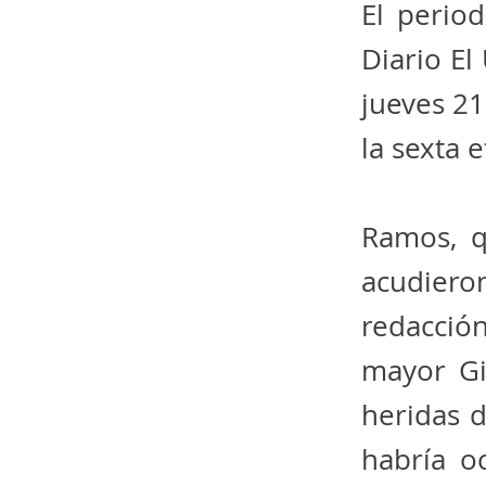
El perio
Diario El
jueves 21
la sexta 
Ramos, q
acudiero
redacción
mayor Gi
heridas 
habría o