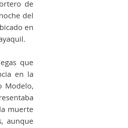
ortero de
 noche del
ubicado en
ayaquil.
legas que
cia en la
to Modelo,
resentaba
la muerte
s, aunque