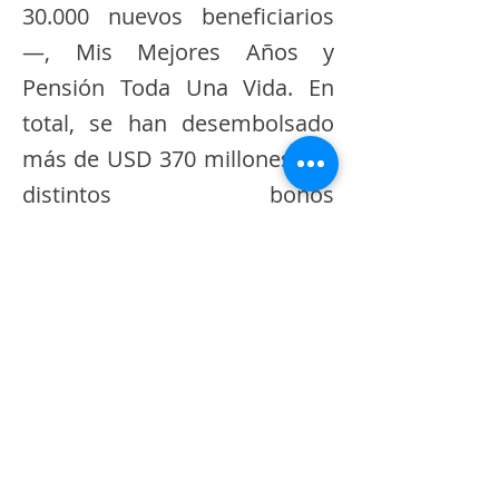
30.000 nuevos beneficiarios
—, Mis Mejores Años y
Pensión Toda Una Vida. En
total, se han desembolsado
más de USD 370 millones por
distintos bonos
gubernamentales.
La información fue
presentada en la Comisión de
Transparencia, Participación
Ciudadana y Control Social de
la Asamblea Nacional,
controlada por la bancada