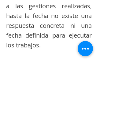
a las gestiones realizadas,
hasta la fecha no existe una
respuesta concreta ni una
fecha definida para ejecutar
los trabajos.
La preocupación aumenta
debido a que en los próximos
días iniciarán las festividades
religiosas en honor al Señor
de la Salud, celebración que
congrega a numerosos
visitantes y fieles en la
parroquia. Los habitantes