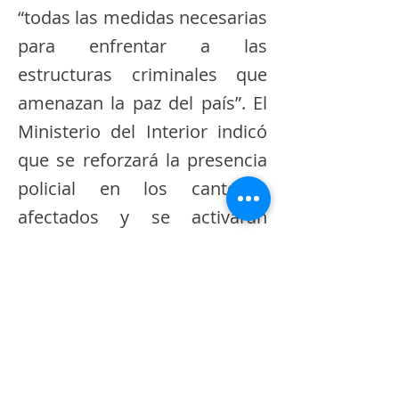
“todas las medidas necesarias
para enfrentar a las
estructuras criminales que
amenazan la paz del país”. El
Ministerio del Interior indicó
que se reforzará la presencia
policial en los cantones
afectados y se activarán
operativos conjuntos con
inteligencia militar.
La ampliación del estado de
excepción se suma al Decreto
Ejecutivo N.º 76, firmado el 6