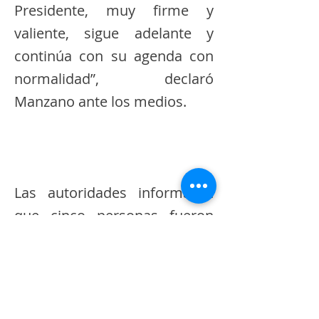
Presidente, muy firme y
valiente, sigue adelante y
continúa con su agenda con
normalidad”, declaró
Manzano ante los medios.
Las autoridades informaron
que cinco personas fueron
aprehendidas por la Policía
Nacional en el lugar de los
hechos. La ministra confirmó
que a las 14:41 se presentó