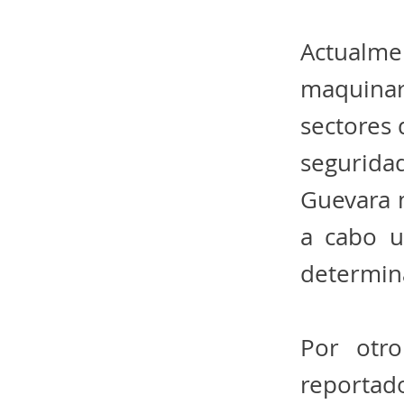
Actualme
maquinar
sectores 
segurid
Guevara 
a cabo u
determina
Por otr
reportad