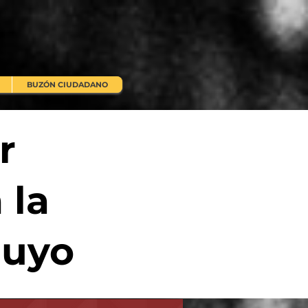
BUZÓN CIUDADANO
r
 la
Puyo