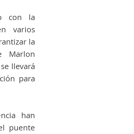
to con la
en varios
antizar la
de Marlon
se llevará
ción para
encia han
el puente