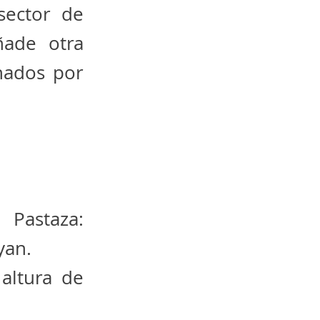
sector de
ñade otra
nados por
 Pastaza:
yan.
altura de