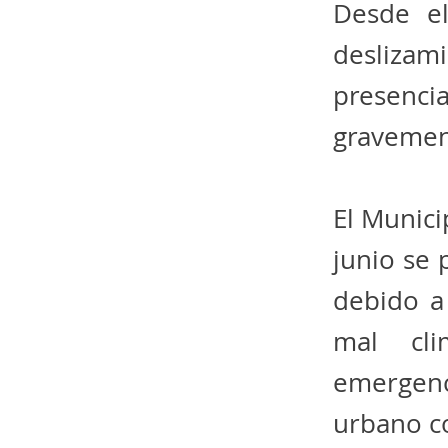
Desde el
desliza
presenci
gravement
El Munic
junio se 
debido a
mal cli
emergenc
urbano c