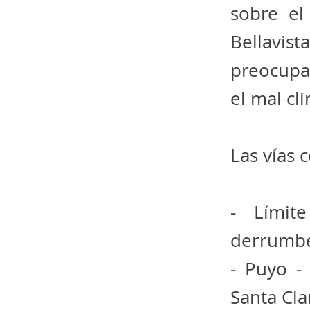
sobre el
Bellavis
preocupa
el mal cl
Las vías 
- Límit
derrumbe 
- Puyo -
Santa Cla