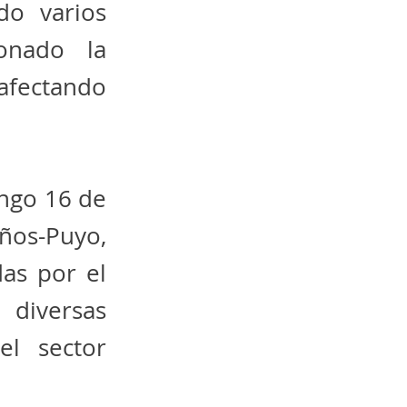
do varios
onado la
afectando
ngo 16 de
años-Puyo,
das por el
diversas
el sector