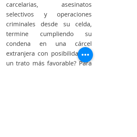
carcelarias, asesinatos
selectivos y operaciones
criminales desde su celda,
termine cumpliendo su
condena en una cárcel
extranjera con posibilidad de
un trato más favorable? Para
muchos, la extradición bajo
estas condiciones representa
una forma de evasión del
castigo más severo y una
herida abierta para un país
que sigue contando muertos
por la violencia que ayudó a