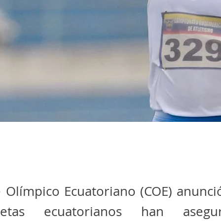
é Olímpico Ecuatoriano (COE) anunci
letas ecuatorianos han aseg