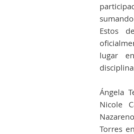
particip
sumando 
Estos de
oficialme
lugar e
disciplina
Ángela T
Nicole 
Nazareno
Torres e