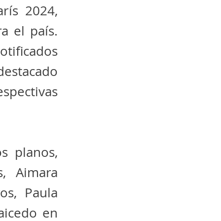
rís 2024,
 el país.
tificados
 destacado
pectivas
s planos,
, Aimara
os, Paula
aicedo en