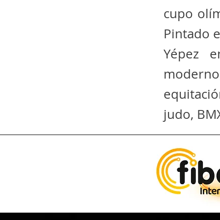
cupo olí
Pintado 
Yépez e
moderno
equitació
judo, BMX