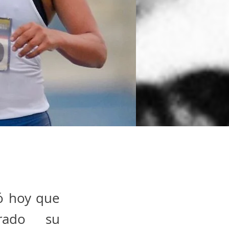
ó hoy que
urado su