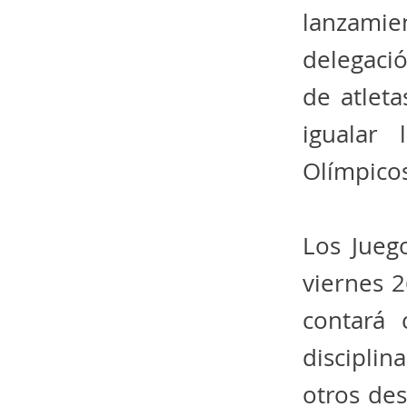
lanzamien
delegació
de atlet
igualar
Olímpicos
Los Jueg
viernes 2
contará 
disciplin
otros des