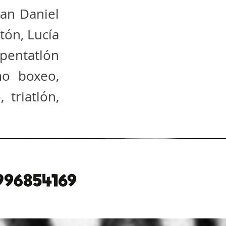
ian Daniel
tón, Lucía
entatlón
o boxeo,
 triatlón,