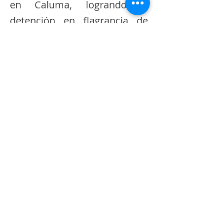
en Caluma, logrando la
detención en flagrancia de
dos ciudadanos, quienes
serían parte de una red que
operaba en esta zona.
Durante el procedimiento se
incautaron un arma de fuego,
teléfonos móviles, una tarjeta
de débito y municiones,
elementos que serán parte de
la investigación.
Las autoridades no descartan
que los aprehendidos estén