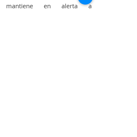
mantiene en alerta a
transportistas y moradores.
Habitantes del sector
recomiendan evitar viajar por
esta carretera hasta que las
instituciones competentes
ejecuten los trabajos de
remoción y garanticen
condiciones seguras de
circulación. La vía es
considerada estratégica para
la conectividad del cantón,
por lo que su cierre genera