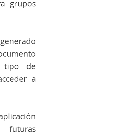
ra grupos
 generado
 documento
 tipo de
acceder a
aplicación
 futuras