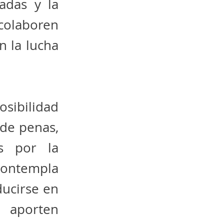
adas y la
 colaboren
n la lucha
osibilidad
 de penas,
os por la
contempla
ucirse en
e aporten