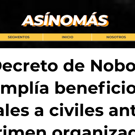
SEGMENTOS
INICIO
NOSOTROS
ecreto de Nob
mplía benefici
les a civiles an
rimen organiza