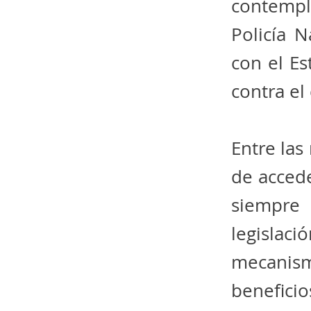
contempl
Policía N
con el Es
contra el
Entre las
de accede
siempre
legislac
mecanism
benefic