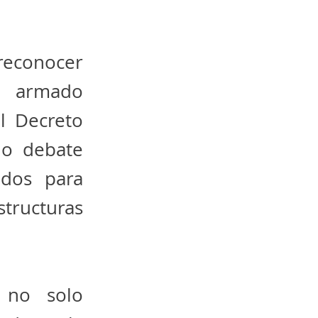
econocer
to armado
l Decreto
do debate
ados para
structuras
, no solo