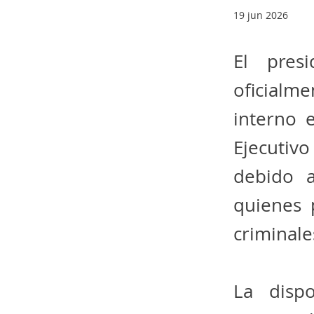
19 jun 2026
El pres
oficialm
interno 
Ejecutiv
debido a
quienes 
criminale
La disp