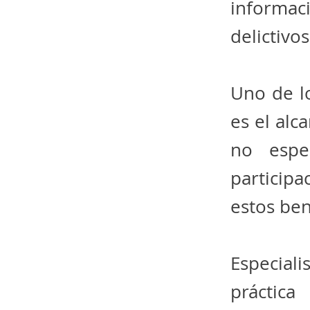
informac
delictivos
Uno de l
es el alc
no espe
particip
estos ben
Especiali
práctic