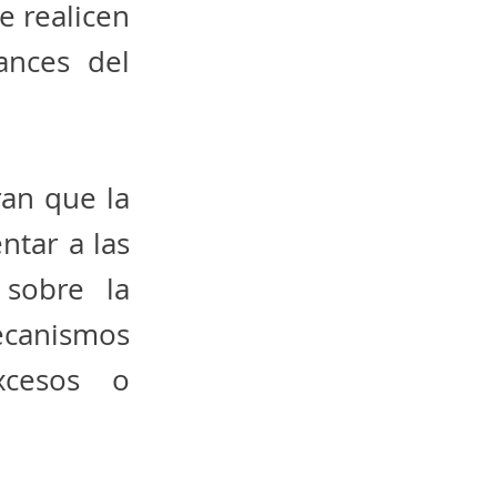
e realicen
ances del
ran que la
ntar a las
 sobre la
mecanismos
xcesos o