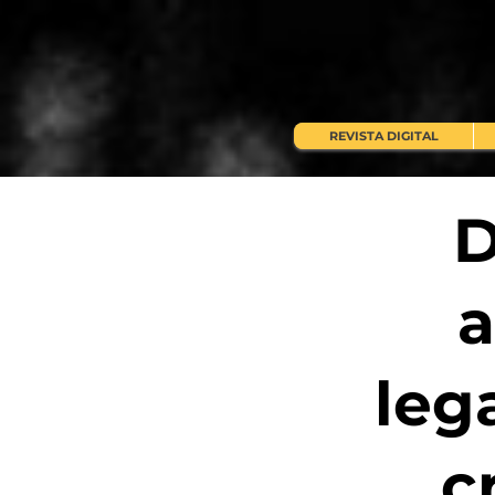
REVISTA DIGITAL
D
a
lega
c