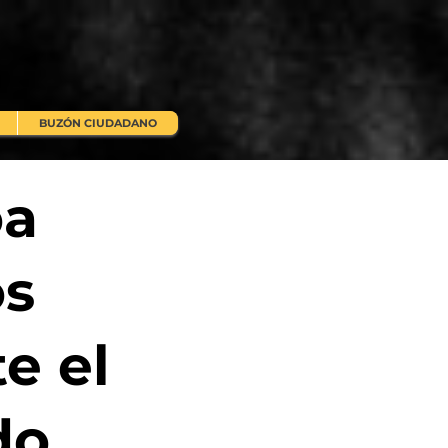
BUZÓN CIUDADANO
oa
os
te el
do