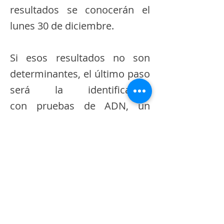
resultados se conocerán el
lunes 30 de diciembre.
Si esos resultados no son
determinantes, el último paso
será la identificación
con pruebas de ADN, un
proceso que podría durar
hasta 30 días. No obstante,
los familiares anticiparon que
solicitarán al Ministerio de
Justicia la participación de
instancias legales para agilizar
el proceso.