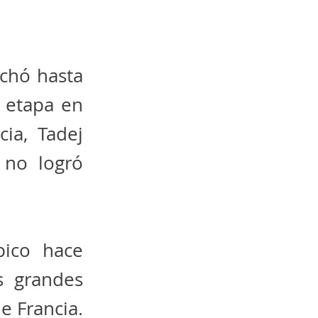
chó hasta
e etapa en
cia, Tadej
 no logró
pico hace
s grandes
de Francia.