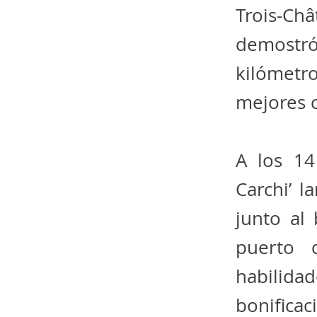
Trois-Ch
demostró
kilómetr
mejores c
A los 14
Carchi’ 
junto al
puerto 
habilida
bonifica