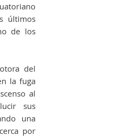
uatoriano
s últimos
no de los
otora del
en la fuga
ascenso al
ucir sus
rando una
cerca por