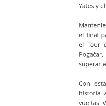
Yates y e
Mantenie
el final 
el Tour 
Pogačar,
superar al
Con esta
historia
vueltas: 