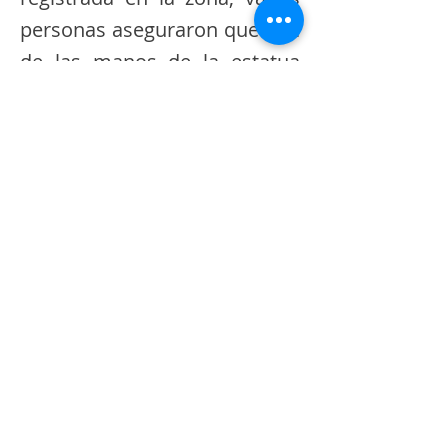
personas aseguraron que una
de las manos de la estatua
presentó una aparente
hinchazón, aumentando el
misterio y generando diversas
reacciones entre fe, asombro
y escepticismo.
Decenas de ciudadanos se
han concentrado en el lugar
para observar de cerca lo
ocurrido, mientras el caso
continúa generando debate
en la comunidad, a la espera