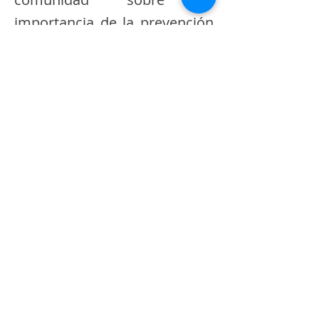
importancia de la prevención
de incendios, creando una
ciudadanía más consciente y
responsable.
Fortalecimiento de la
comunidad:
Fomenta la colaboración y el
trabajo conjunto entre los
ciudadanos y las autoridades
locales, fortaleciendo el tejido
social de Guaranda.