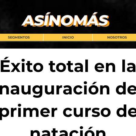
SEGMENTOS
INICIO
NOSOTROS
Éxito total en l
inauguración de
primer curso d
natación