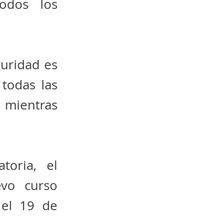
todos los
guridad es
todas las
s mientras
toria, el
evo curso
 el 19 de