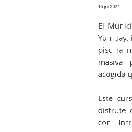
16 jul 2024
El Munici
Yumbay, i
piscina 
masiva p
acogida q
Este cur
disfrute
con inst