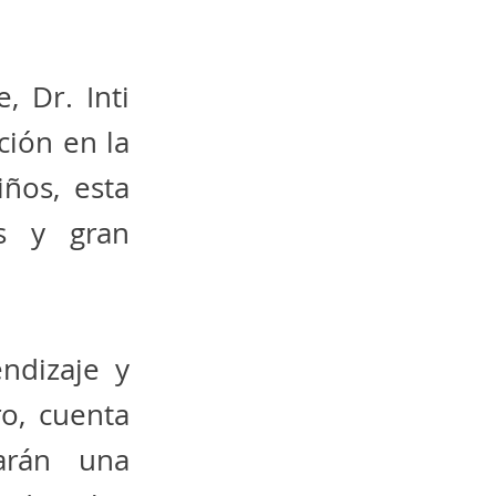
, Dr. Inti
ción en la
iños, esta
és y gran
ndizaje y
o, cuenta
zarán una