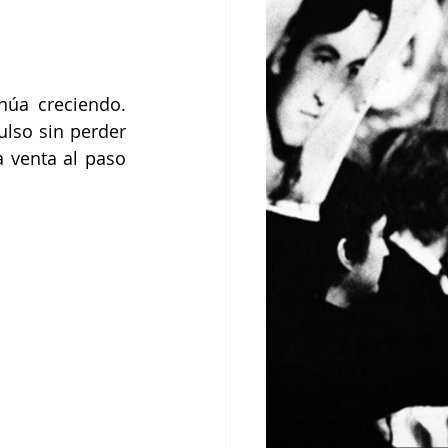
núa creciendo. 
lso sin perder 
 venta al paso 