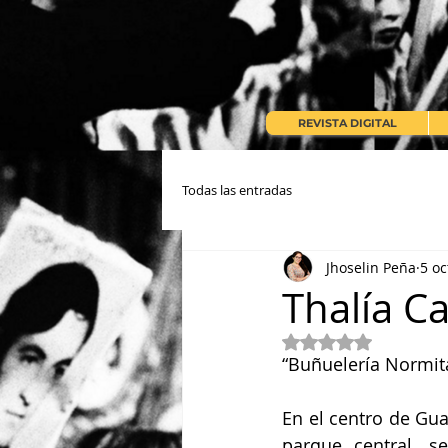
REVISTA DIGITAL
Todas las entradas
Jhoselin Peña
5 oc
Thalía C
Obtuvo NaN de 5 e
“Buñuelería Normita
En el centro de Gua
parque central, s