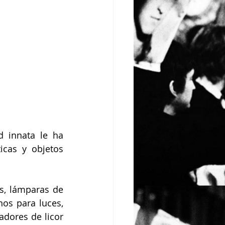
 innata le ha 
cas y objetos 
, lámparas de 
os para luces, 
dores de licor 