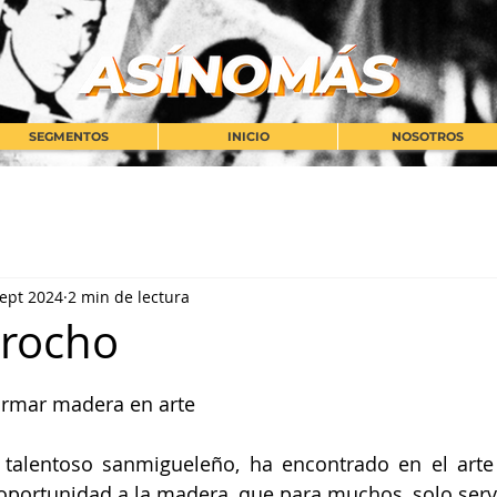
SEGMENTOS
INICIO
NOSOTROS
sept 2024
2 min de lectura
orocho
strellas.
ormar madera en arte
 talentoso sanmigueleño, ha encontrado en el arte
portunidad a la madera, que para muchos, solo servi