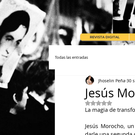
REVISTA DIGITAL
Todas las entradas
Jhoselin Peña
30 
Jesús M
Obtuvo NaN de 5 e
La magia de transf
Jesús Morocho, un
darle una segunda o