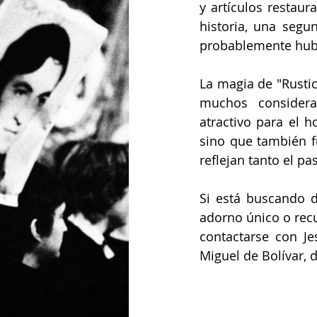
y artículos restau
historia, una segu
probablemente hubi
La magia de "Rusti
muchos consideran
atractivo para el h
sino que también f
reflejan tanto el p
Si está buscando d
adorno único o recu
contactarse con J
Miguel de Bolívar,