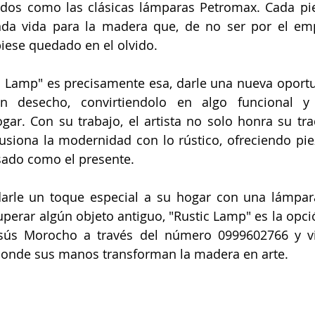
rados como las clásicas lámparas Petromax. Cada pi
nda vida para la madera que, de no ser por el emp
ese quedado en el olvido. 
c Lamp" es precisamente esa, darle una nueva oportu
 desecho, convirtiendolo en algo funcional y e
ogar. Con su trabajo, el artista no solo honra su trad
usiona la modernidad con lo rústico, ofreciendo pie
asado como el presente. 
arle un toque especial a su hogar con una lámpara 
perar algún objeto antiguo, "Rustic Lamp" es la opció
esús Morocho a través del número 0999602766 y vis
 donde sus manos transforman la madera en arte.